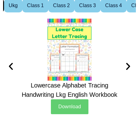
Ukg
Class 1
Class 2
Class 3
Class 4
Cla
Lowercase Alphabet Tracing
Handwriting Lkg English Workbook
Han
Download