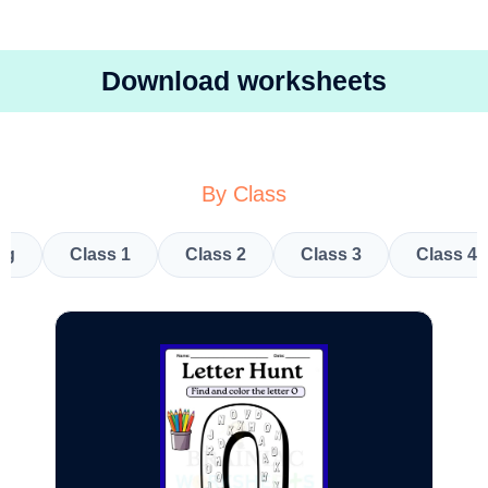
Download worksheets
By Class
kg
Class 1
Class 2
Class 3
Class 4