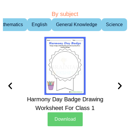
By subject
athematics
English
General Knowledge
Science
Harmony Day Badge Drawing
Ch
Worksheet For Class 1
D
Download