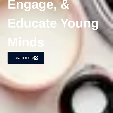
Engage, &
Educate Young
Minds
Learn more