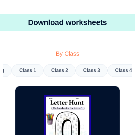
Download worksheets
By Class
kg
Class 1
Class 2
Class 3
Class 4