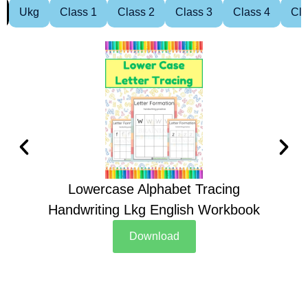
Ukg
Class 1
Class 2
Class 3
Class 4
Cla
Lowercase Alphabet Tracing
Handwriting Lkg English Workbook
Han
Download