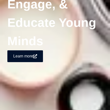
Engage, &
Educate Young
Minds
Learn more