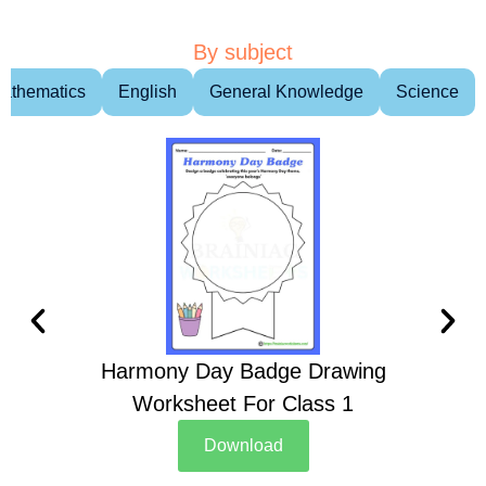
By subject
athematics
English
General Knowledge
Science
Harmony Day Badge Drawing
Ch
Worksheet For Class 1
D
Download