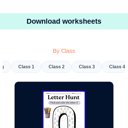
Download worksheets
By Class
kg
Class 1
Class 2
Class 3
Class 4