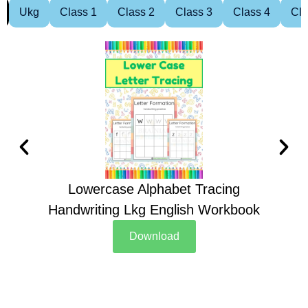
Ukg
Class 1
Class 2
Class 3
Class 4
Cla
Lowercase Alphabet Tracing
Handwriting Lkg English Workbook
Han
Download