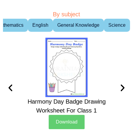
By subject
athematics
English
General Knowledge
Science
Harmony Day Badge Drawing
Ch
Worksheet For Class 1
D
Download