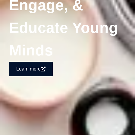
Engage, &
Educate Young
Minds
Learn more