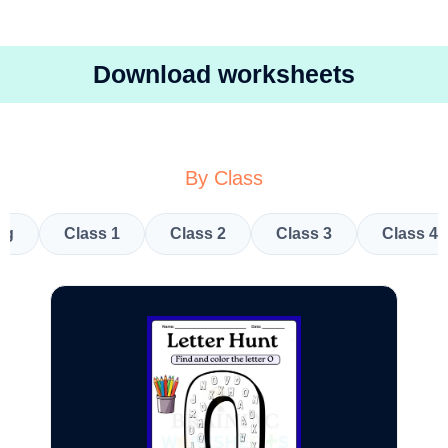
Download worksheets
By Class
kg
Class 1
Class 2
Class 3
Class 4