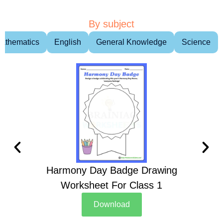
By subject
athematics
English
General Knowledge
Science
Harmony Day Badge Drawing
Ch
Worksheet For Class 1
D
Download