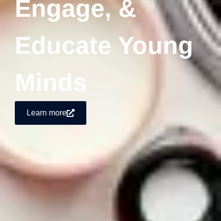
Engage, &
Educate Young
Minds
Learn more