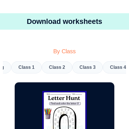
Download worksheets
By Class
kg
Class 1
Class 2
Class 3
Class 4