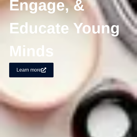
Engage, &
Educate Young
Minds
Learn more