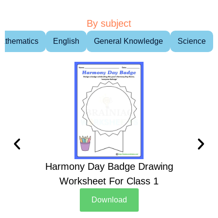
By subject
athematics
English
General Knowledge
Science
Harmony Day Badge Drawing
Ch
Worksheet For Class 1
D
Download