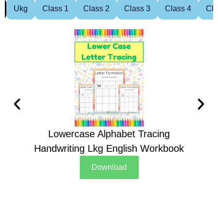
Ukg
Class 1
Class 2
Class 3
Class 4
Cla
Lowercase Alphabet Tracing
Handwriting Lkg English Workbook
Han
Download