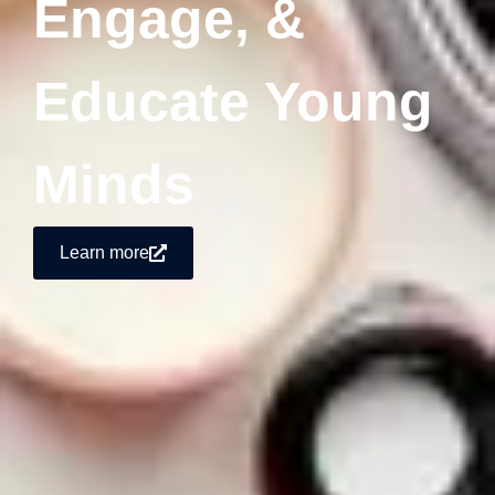
Engage, &
Educate Young
Minds
Learn more