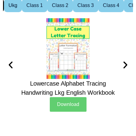
Ukg
Class 1
Class 2
Class 3
Class 4
Cla
Lowercase Alphabet Tracing
Handwriting Lkg English Workbook
Han
Download