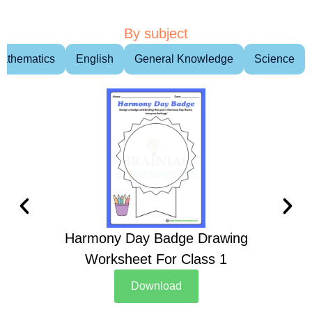
By subject
athematics
English
General Knowledge
Science
Harmony Day Badge Drawing
Ch
Worksheet For Class 1
D
Download