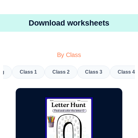
Download worksheets
By Class
kg
Class 1
Class 2
Class 3
Class 4