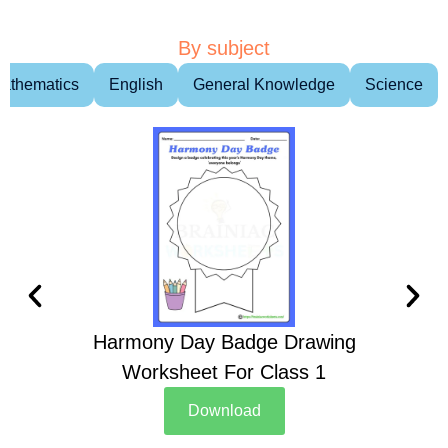
By subject
athematics
English
General Knowledge
Science
Harmony Day Badge Drawing
Ch
Worksheet For Class 1
D
Download