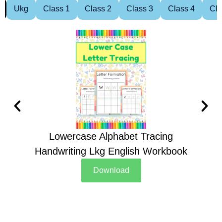
Ukg
Class 1
Class 2
Class 3
Class 4
Cla
Lowercase Alphabet Tracing
Handwriting Lkg English Workbook
Han
Download