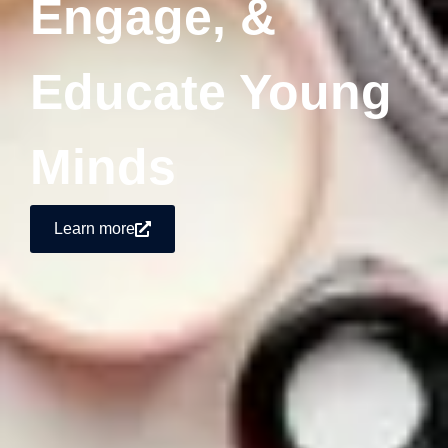
Engage, &
Educate Young
Minds
Learn more