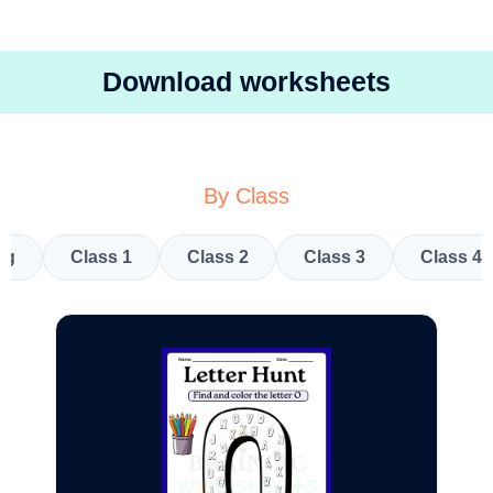
Download worksheets
By Class
kg
Class 1
Class 2
Class 3
Class 4