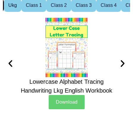
Ukg
Class 1
Class 2
Class 3
Class 4
Cla
Lowercase Alphabet Tracing
Handwriting Lkg English Workbook
Han
Download