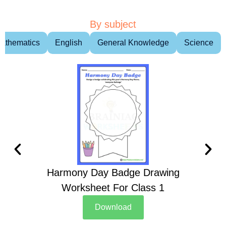
By subject
athematics
English
General Knowledge
Science
Harmony Day Badge Drawing
Ch
Worksheet For Class 1
D
Download