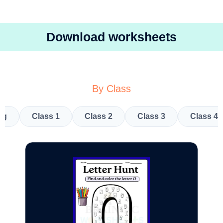
Download worksheets
By Class
kg
Class 1
Class 2
Class 3
Class 4