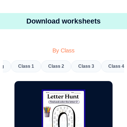
Download worksheets
By Class
kg
Class 1
Class 2
Class 3
Class 4