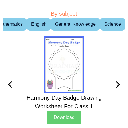
By subject
athematics
English
General Knowledge
Science
Harmony Day Badge Drawing
Ch
Worksheet For Class 1
D
Download