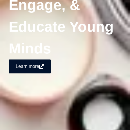
Engage, &
Educate Young
Minds
Learn more