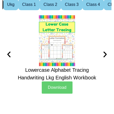
Ukg
Class 1
Class 2
Class 3
Class 4
Cla
Lowercase Alphabet Tracing
Handwriting Lkg English Workbook
Han
Download