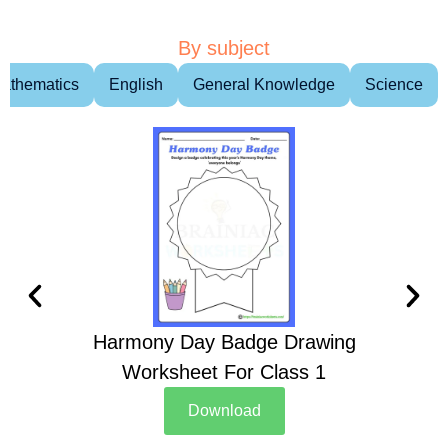
By subject
athematics
English
General Knowledge
Science
Harmony Day Badge Drawing
Ch
Worksheet For Class 1
D
Download