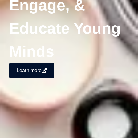
Engage, &
Educate Young
Minds
Learn more