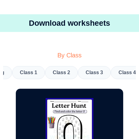
Download worksheets
By Class
kg
Class 1
Class 2
Class 3
Class 4