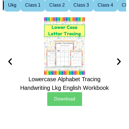
Ukg
Class 1
Class 2
Class 3
Class 4
Cla
Lowercase Alphabet Tracing
Handwriting Lkg English Workbook
Han
Download