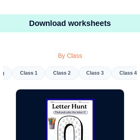
Download worksheets
By Class
kg
Class 1
Class 2
Class 3
Class 4