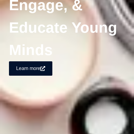
Engage, &
Educate Young
Minds
Learn more