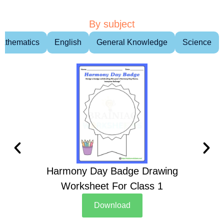
By subject
athematics
English
General Knowledge
Science
Harmony Day Badge Drawing
Ch
Worksheet For Class 1
D
Download