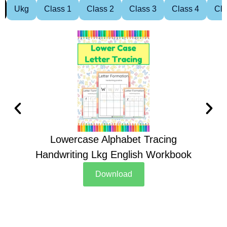
Ukg
Class 1
Class 2
Class 3
Class 4
Cla
Lowercase Alphabet Tracing
Handwriting Lkg English Workbook
Han
Download