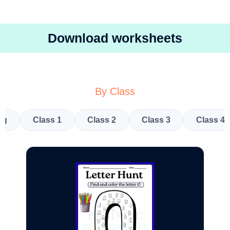
Download worksheets
By Class
kg
Class 1
Class 2
Class 3
Class 4