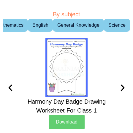
By subject
athematics
English
General Knowledge
Science
Harmony Day Badge Drawing
Ch
Worksheet For Class 1
D
Download