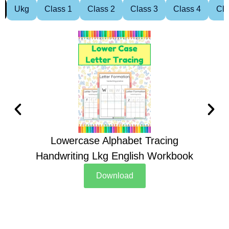
Ukg
Class 1
Class 2
Class 3
Class 4
Cla
Lowercase Alphabet Tracing
Handwriting Lkg English Workbook
Han
Download