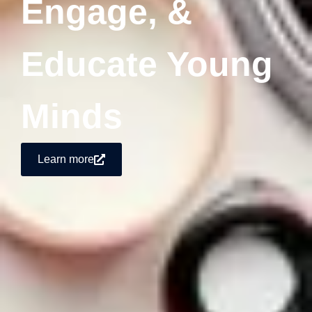
Engage, &
Educate Young
Minds
Learn more