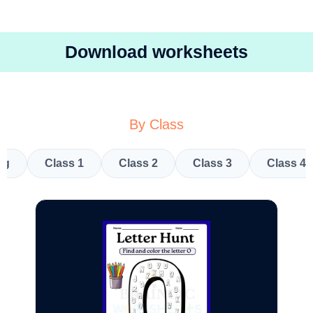
Download worksheets
By Class
kg
Class 1
Class 2
Class 3
Class 4