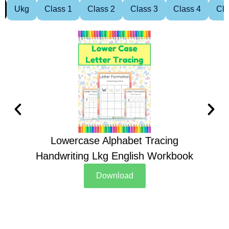
Ukg
Class 1
Class 2
Class 3
Class 4
Cla
Lowercase Alphabet Tracing
Handwriting Lkg English Workbook
Han
Download