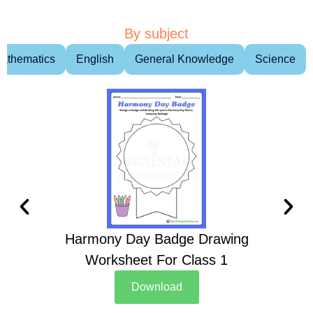
By subject
athematics
English
General Knowledge
Science
Harmony Day Badge Drawing
Ch
Worksheet For Class 1
D
Download