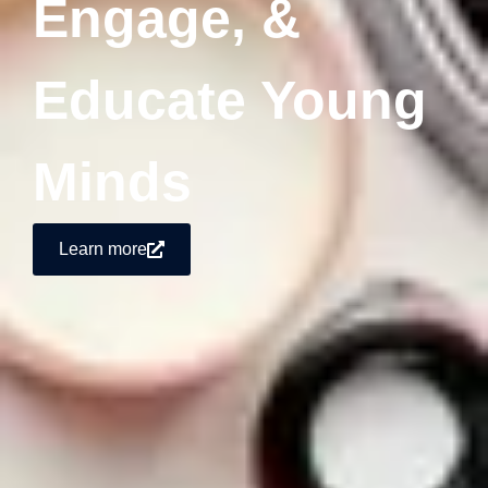
Engage, &
Educate Young
Minds
Learn more