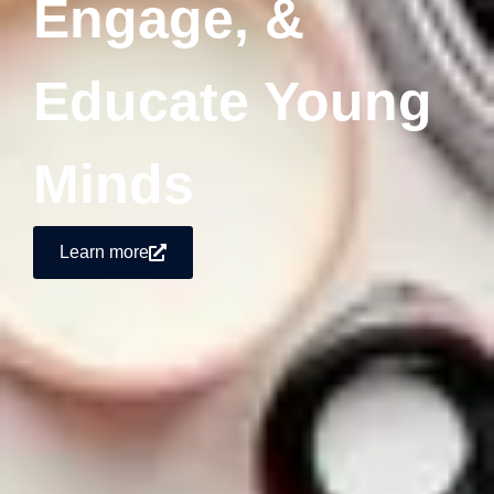
Engage, &
Educate Young
Minds
Learn more