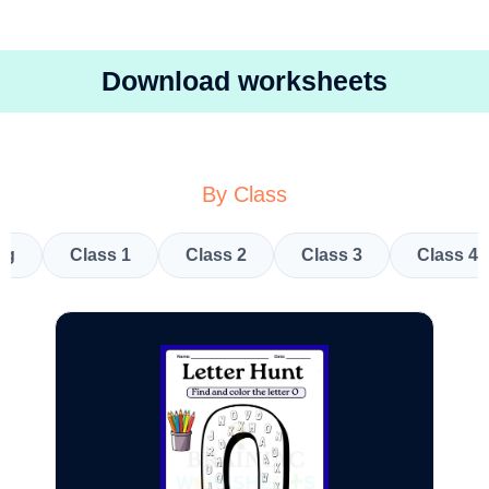
Download worksheets
By Class
kg
Class 1
Class 2
Class 3
Class 4