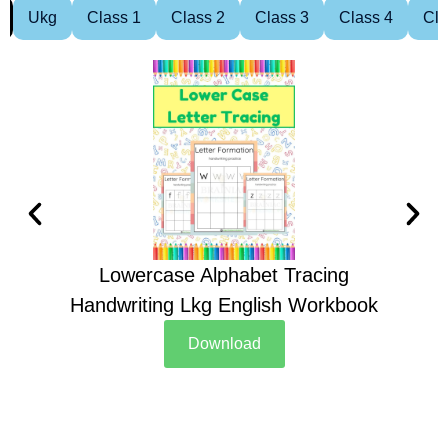
Ukg
Class 1
Class 2
Class 3
Class 4
Cla
Lowercase Alphabet Tracing
Handwriting Lkg English Workbook
Han
Download