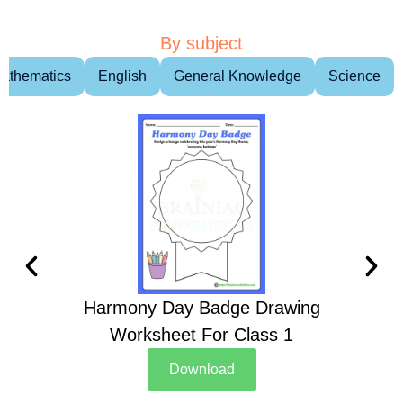
By subject
athematics
English
General Knowledge
Science
Harmony Day Badge Drawing
Ch
Worksheet For Class 1
D
Download