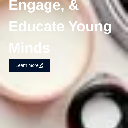
Engage, &
Educate Young
Minds
Learn more