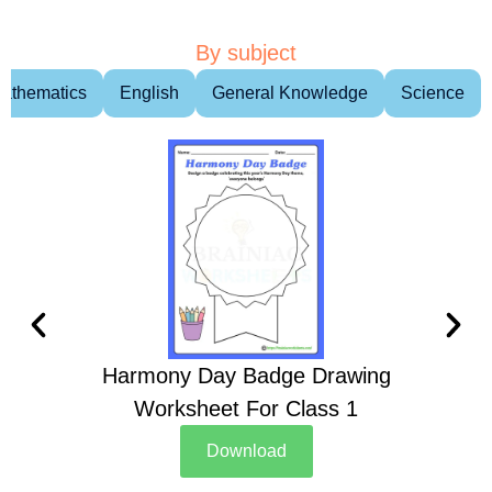
By subject
athematics
English
General Knowledge
Science
Harmony Day Badge Drawing
Ch
Worksheet For Class 1
D
Download