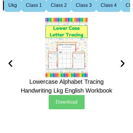
Ukg
Class 1
Class 2
Class 3
Class 4
Cla
Lowercase Alphabet Tracing
Handwriting Lkg English Workbook
Han
Download