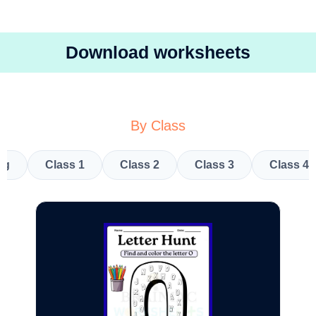
Download worksheets
By Class
kg
Class 1
Class 2
Class 3
Class 4