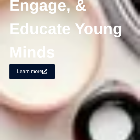
Engage, &
Educate Young
Minds
Learn more