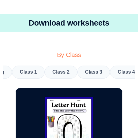
Download worksheets
By Class
kg
Class 1
Class 2
Class 3
Class 4