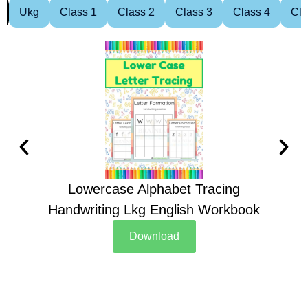
Ukg
Class 1
Class 2
Class 3
Class 4
Cla
Lowercase Alphabet Tracing
Handwriting Lkg English Workbook
Han
Download