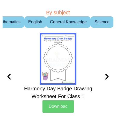
By subject
athematics
English
General Knowledge
Science
Harmony Day Badge Drawing
Ch
Worksheet For Class 1
D
Download