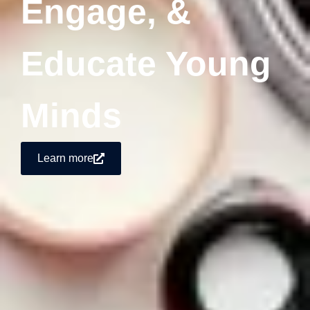
Engage, &
Educate Young
Minds
Learn more