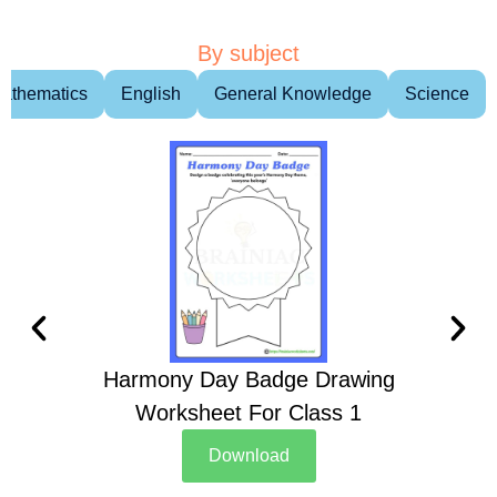
By subject
athematics
English
General Knowledge
Science
Harmony Day Badge Drawing
Ch
Worksheet For Class 1
D
Download