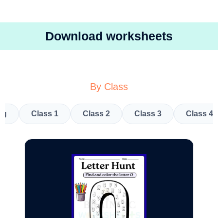
Download worksheets
By Class
kg
Class 1
Class 2
Class 3
Class 4