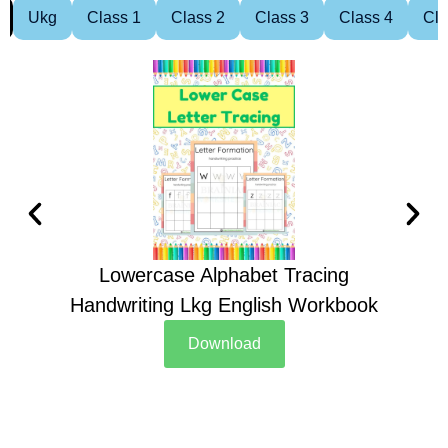
Ukg
Class 1
Class 2
Class 3
Class 4
Cla
Lowercase Alphabet Tracing
Handwriting Lkg English Workbook
Han
Download