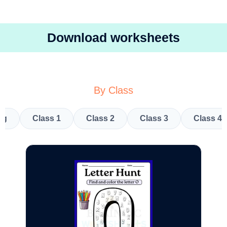
Download worksheets
By Class
kg
Class 1
Class 2
Class 3
Class 4