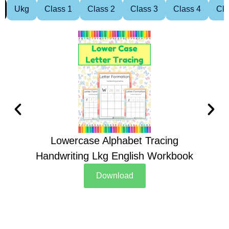
Ukg
Class 1
Class 2
Class 3
Class 4
Cla
Lowercase Alphabet Tracing
Handwriting Lkg English Workbook
Han
Download