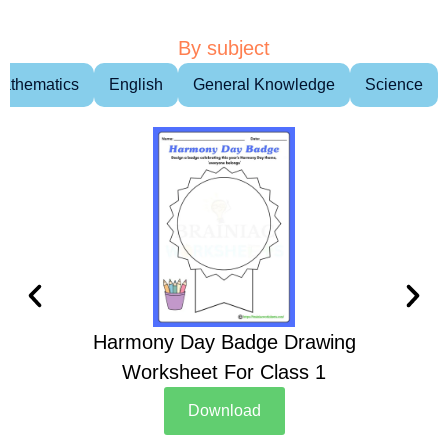
By subject
athematics
English
General Knowledge
Science
Harmony Day Badge Drawing
Ch
Worksheet For Class 1
D
Download