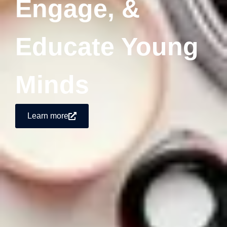
Engage, &
Educate Young
Minds
Learn more