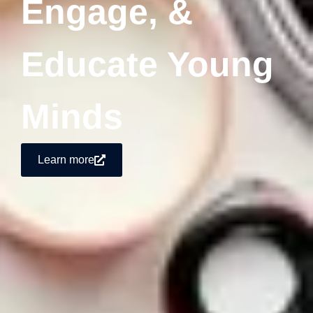
Engage, &
Educate Young
Minds
Learn more