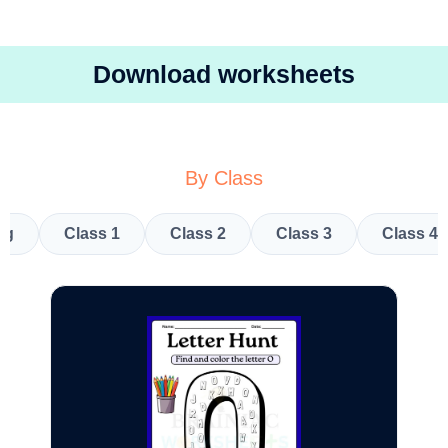
Download worksheets
By Class
kg
Class 1
Class 2
Class 3
Class 4