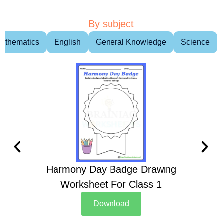
By subject
athematics
English
General Knowledge
Science
Harmony Day Badge Drawing
Ch
Worksheet For Class 1
D
Download