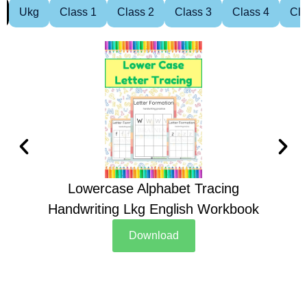
Ukg
Class 1
Class 2
Class 3
Class 4
Cla
Lowercase Alphabet Tracing
Handwriting Lkg English Workbook
Han
Download