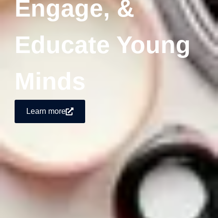
Engage, &
Educate Young
Minds
Learn more