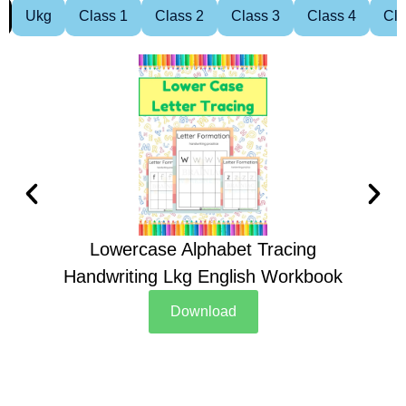
Ukg
Class 1
Class 2
Class 3
Class 4
Cla
Lowercase Alphabet Tracing
Handwriting Lkg English Workbook
Han
Download