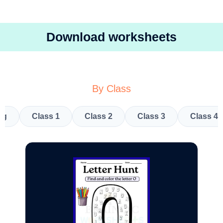
Download worksheets
By Class
kg
Class 1
Class 2
Class 3
Class 4