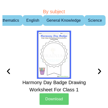
By subject
athematics
English
General Knowledge
Science
Harmony Day Badge Drawing
Ch
Worksheet For Class 1
D
Download