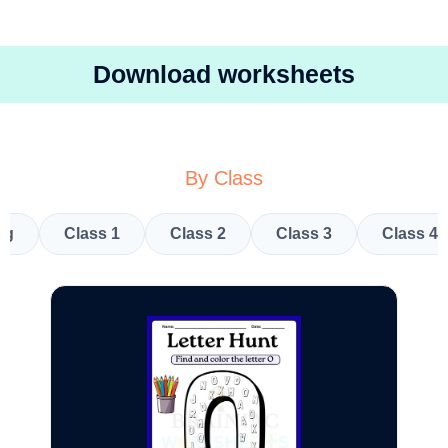
Download worksheets
By Class
kg
Class 1
Class 2
Class 3
Class 4