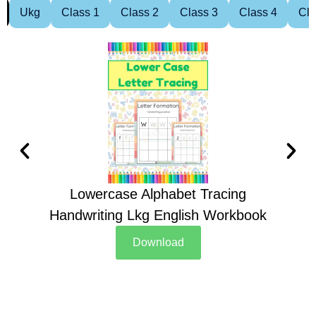
Ukg
Class 1
Class 2
Class 3
Class 4
Cla
Lowercase Alphabet Tracing
Handwriting Lkg English Workbook
Han
Download