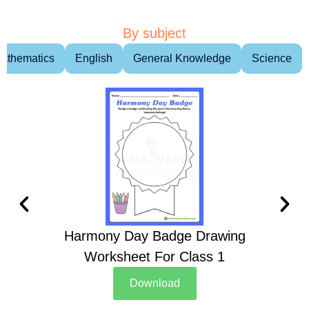
By subject
athematics
English
General Knowledge
Science
Harmony Day Badge Drawing
Ch
Worksheet For Class 1
D
Download