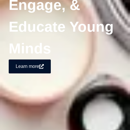
Engage, &
Educate Young
Minds
Learn more