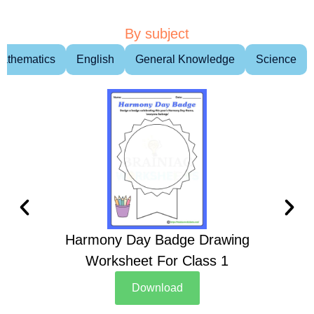
By subject
athematics
English
General Knowledge
Science
Harmony Day Badge Drawing
Ch
Worksheet For Class 1
D
Download