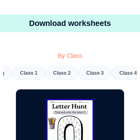
Download worksheets
By Class
kg
Class 1
Class 2
Class 3
Class 4