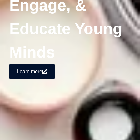
Engage, &
Educate Young
Minds
Learn more