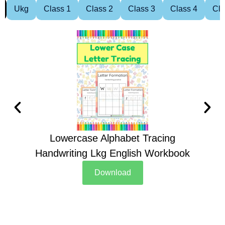
Ukg
Class 1
Class 2
Class 3
Class 4
Cla
Lowercase Alphabet Tracing
Handwriting Lkg English Workbook
Han
Download