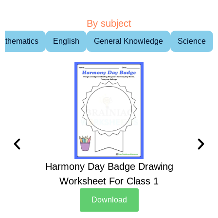
By subject
athematics
English
General Knowledge
Science
Harmony Day Badge Drawing
Ch
Worksheet For Class 1
D
Download