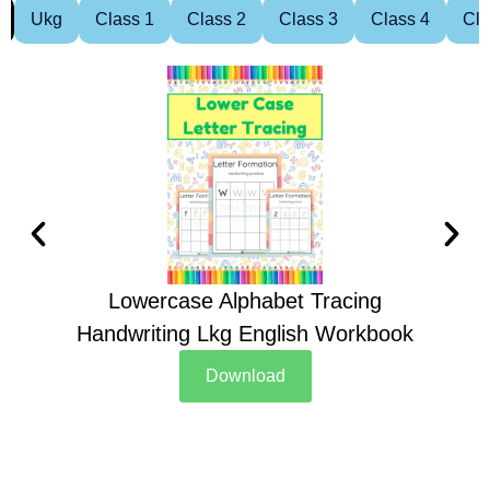
Ukg
Class 1
Class 2
Class 3
Class 4
Cla
Lowercase Alphabet Tracing
Handwriting Lkg English Workbook
Han
Download