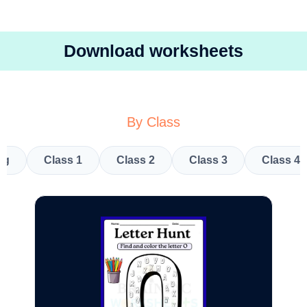
Download worksheets
By Class
kg
Class 1
Class 2
Class 3
Class 4