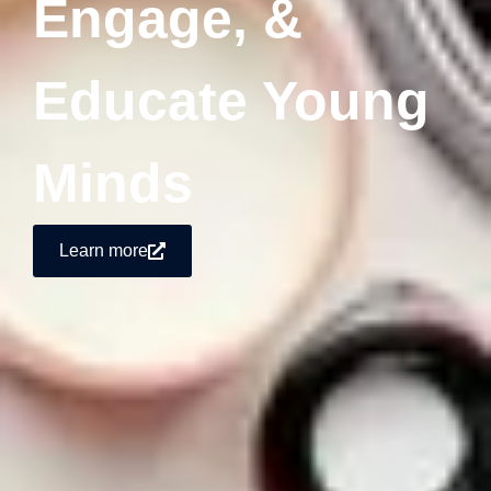
Engage, &
Educate Young
Minds
Learn more