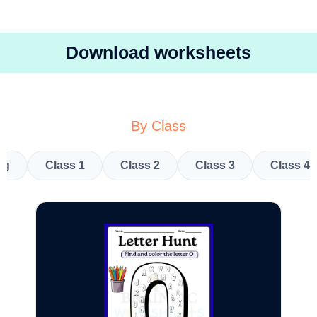
Download worksheets
By Class
kg
Class 1
Class 2
Class 3
Class 4