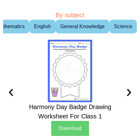
By subject
athematics
English
General Knowledge
Science
Harmony Day Badge Drawing
Ch
Worksheet For Class 1
D
Download