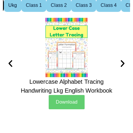
Ukg
Class 1
Class 2
Class 3
Class 4
Cla
Lowercase Alphabet Tracing
Handwriting Lkg English Workbook
Han
Download