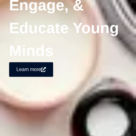
Engage, &
Educate Young
Minds
Learn more