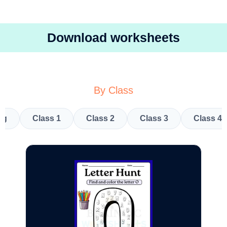
Download worksheets
By Class
kg
Class 1
Class 2
Class 3
Class 4