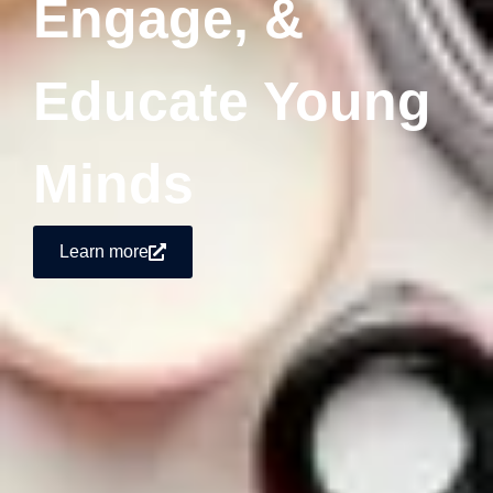
Engage, &
Educate Young
Minds
Learn more