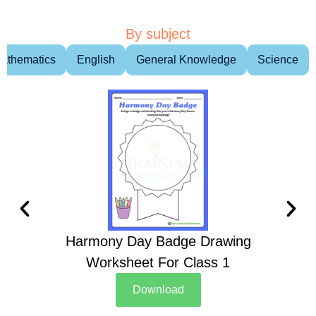
By subject
athematics
English
General Knowledge
Science
Harmony Day Badge Drawing
Ch
Worksheet For Class 1
D
Download