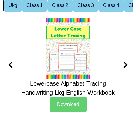
Ukg
Class 1
Class 2
Class 3
Class 4
Cla
Lowercase Alphabet Tracing
Handwriting Lkg English Workbook
Han
Download