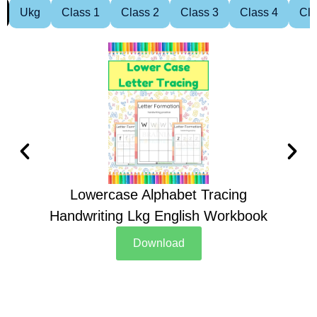
Ukg
Class 1
Class 2
Class 3
Class 4
Cla
Lowercase Alphabet Tracing
Handwriting Lkg English Workbook
Han
Download