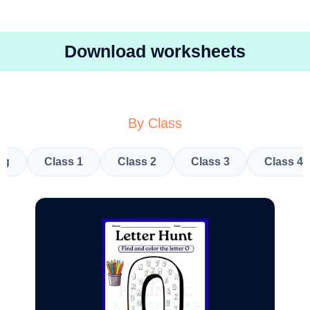
Download worksheets
By Class
kg
Class 1
Class 2
Class 3
Class 4