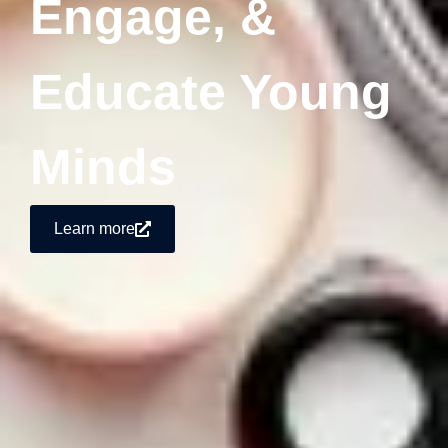
Engage, &
Educate Young
Minds
Learn more