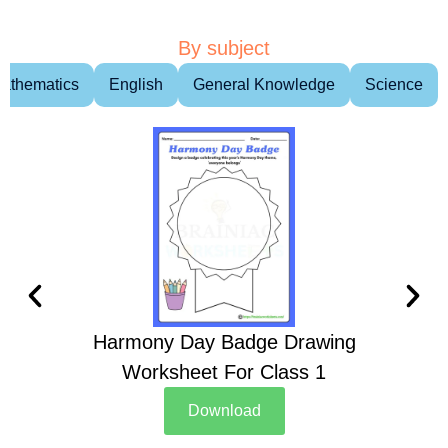
By subject
athematics
English
General Knowledge
Science
Harmony Day Badge Drawing
Ch
Worksheet For Class 1
D
Download