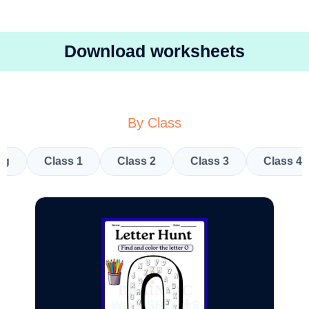
Download worksheets
By Class
kg
Class 1
Class 2
Class 3
Class 4