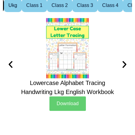
Ukg
Class 1
Class 2
Class 3
Class 4
Cla
Lowercase Alphabet Tracing
Handwriting Lkg English Workbook
Han
Download