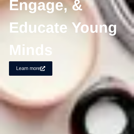
Engage, &
Educate Young
Minds
Learn more