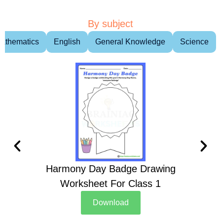
By subject
athematics
English
General Knowledge
Science
Harmony Day Badge Drawing
Ch
Worksheet For Class 1
D
Download