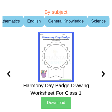
By subject
athematics
English
General Knowledge
Science
Harmony Day Badge Drawing
Ch
Worksheet For Class 1
D
Download