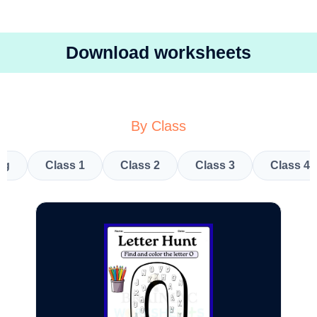
Download worksheets
By Class
kg
Class 1
Class 2
Class 3
Class 4