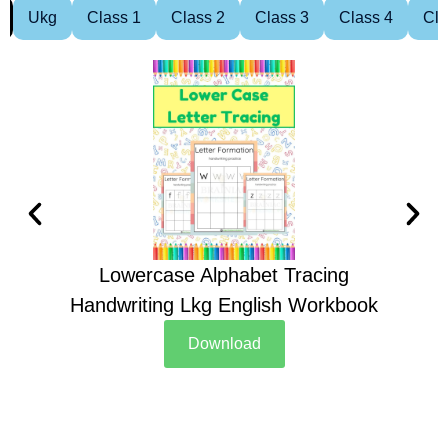
Ukg
Class 1
Class 2
Class 3
Class 4
Cla
Lowercase Alphabet Tracing
Handwriting Lkg English Workbook
Han
Download