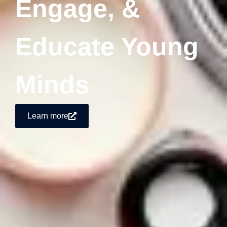
Engage, &
Educate Young
Minds
Learn more