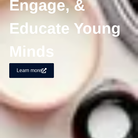
Engage, &
Educate Young
Minds
Learn more