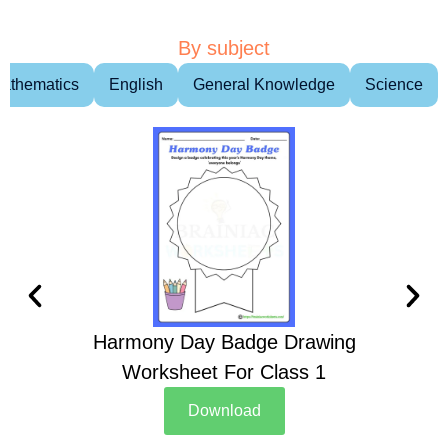
By subject
athematics
English
General Knowledge
Science
Harmony Day Badge Drawing
Ch
Worksheet For Class 1
D
Download