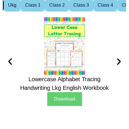
Ukg
Class 1
Class 2
Class 3
Class 4
Cla
Lowercase Alphabet Tracing
Handwriting Lkg English Workbook
Han
Download