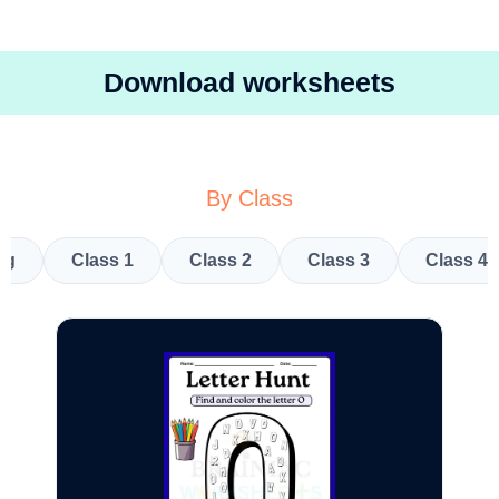
Download worksheets
By Class
kg
Class 1
Class 2
Class 3
Class 4