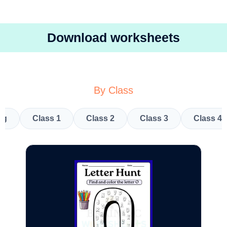
Download worksheets
By Class
kg
Class 1
Class 2
Class 3
Class 4