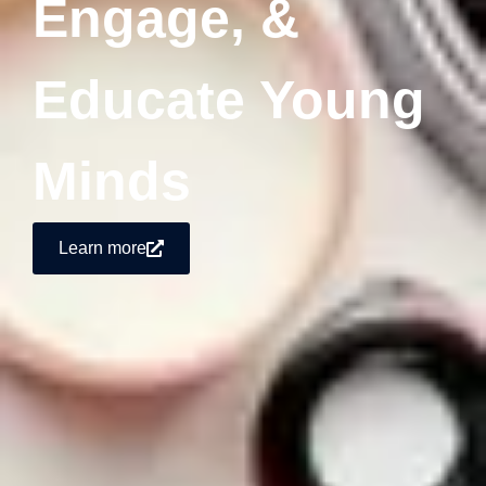
Engage, &
Educate Young
Minds
Learn more