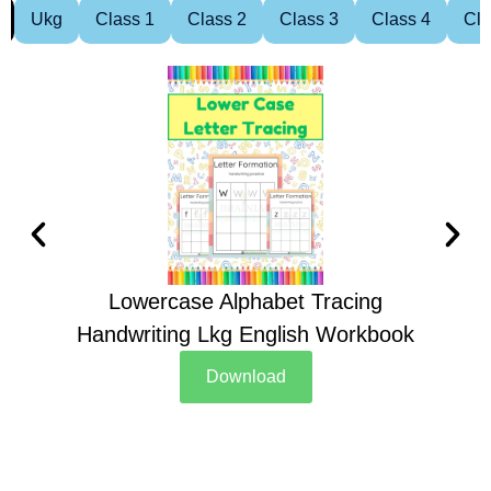
Ukg
Class 1
Class 2
Class 3
Class 4
Cla
Lowercase Alphabet Tracing
Handwriting Lkg English Workbook
Han
Download