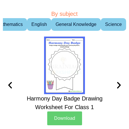
By subject
athematics
English
General Knowledge
Science
Harmony Day Badge Drawing
Ch
Worksheet For Class 1
D
Download