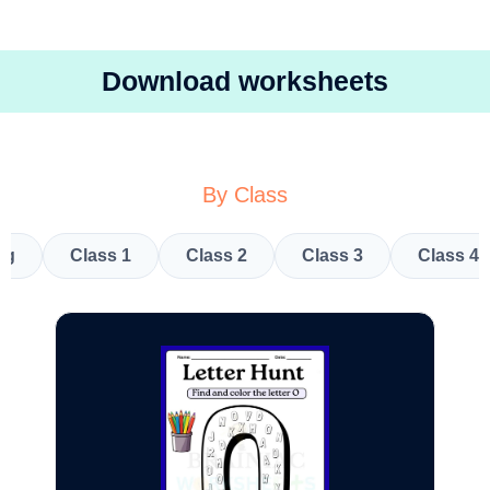
Download worksheets
By Class
kg
Class 1
Class 2
Class 3
Class 4