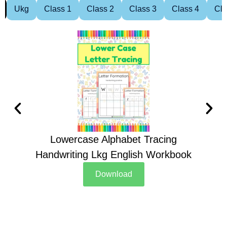
Ukg
Class 1
Class 2
Class 3
Class 4
Cla
Lowercase Alphabet Tracing
Handwriting Lkg English Workbook
Han
Download