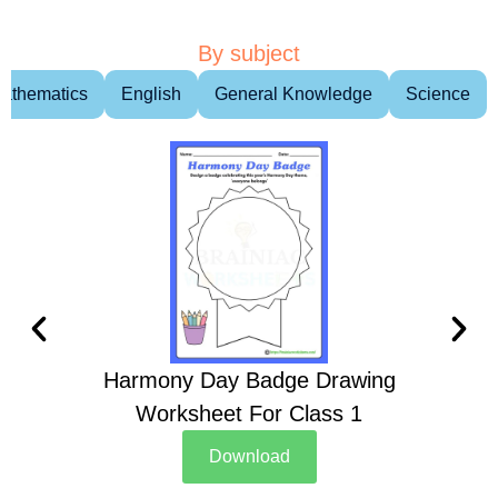
By subject
athematics
English
General Knowledge
Science
Harmony Day Badge Drawing
Ch
Worksheet For Class 1
D
Download