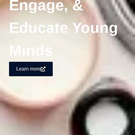
Engage, &
Educate Young
Minds
Learn more