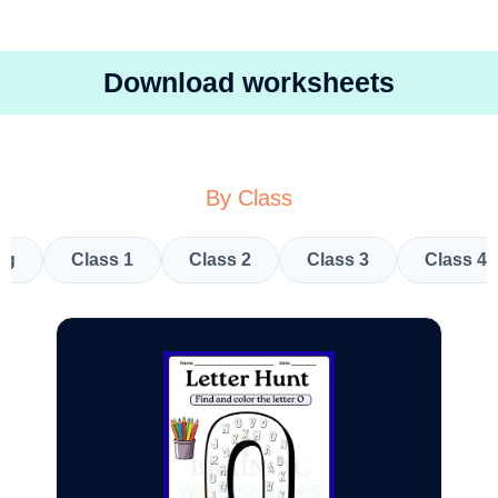
Download worksheets
By Class
kg
Class 1
Class 2
Class 3
Class 4