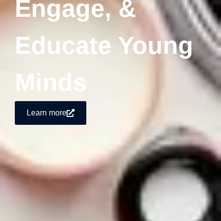
Engage, &
Educate Young
Minds
Learn more