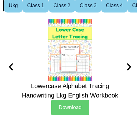
Ukg
Class 1
Class 2
Class 3
Class 4
Cla
Lowercase Alphabet Tracing
Handwriting Lkg English Workbook
Han
Download