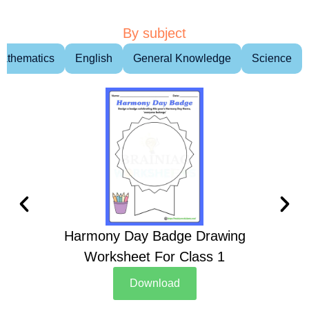
By subject
athematics
English
General Knowledge
Science
Harmony Day Badge Drawing
Ch
Worksheet For Class 1
D
Download