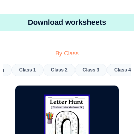
Download worksheets
By Class
kg
Class 1
Class 2
Class 3
Class 4