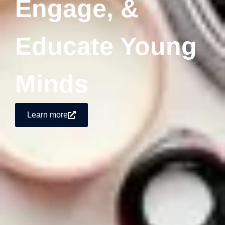
Engage, &
Educate Young
Minds
Learn more