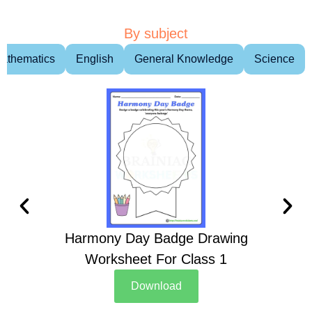
By subject
athematics
English
General Knowledge
Science
Harmony Day Badge Drawing
Ch
Worksheet For Class 1
D
Download