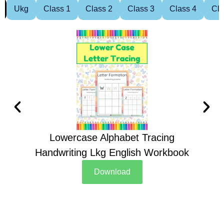
Ukg
Class 1
Class 2
Class 3
Class 4
Cla
Lowercase Alphabet Tracing
Handwriting Lkg English Workbook
Han
Download