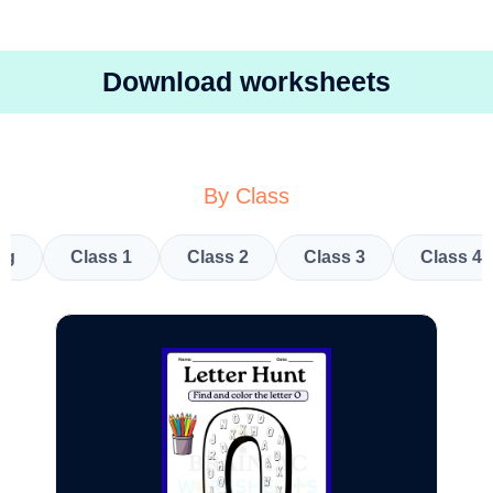
Download worksheets
By Class
kg
Class 1
Class 2
Class 3
Class 4