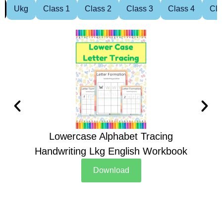
Ukg
Class 1
Class 2
Class 3
Class 4
Cla
Lowercase Alphabet Tracing
Handwriting Lkg English Workbook
Han
Download