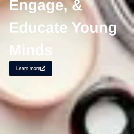
Engage, &
Educate Young
Minds
Learn more