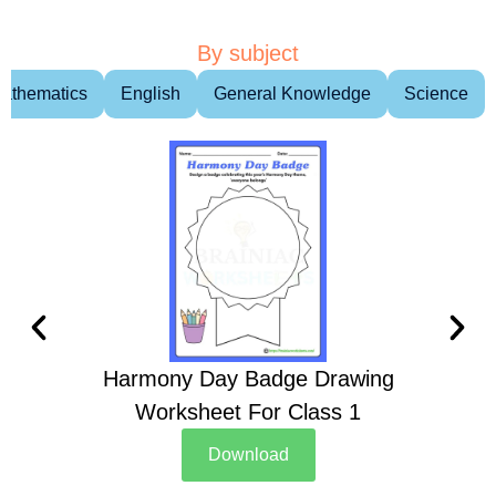
By subject
athematics
English
General Knowledge
Science
Harmony Day Badge Drawing
Ch
Worksheet For Class 1
D
Download