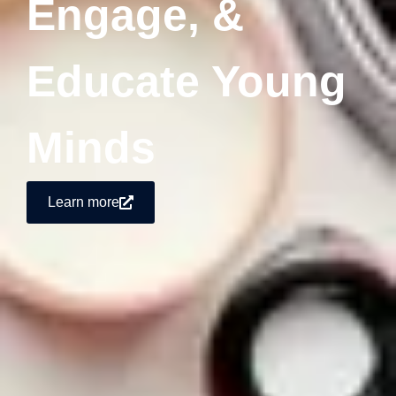
Engage, &
Educate Young
Minds
Learn more