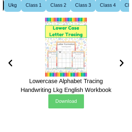
Ukg
Class 1
Class 2
Class 3
Class 4
Cla
Lowercase Alphabet Tracing
Handwriting Lkg English Workbook
Han
Download