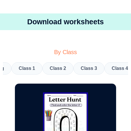
Download worksheets
By Class
kg
Class 1
Class 2
Class 3
Class 4