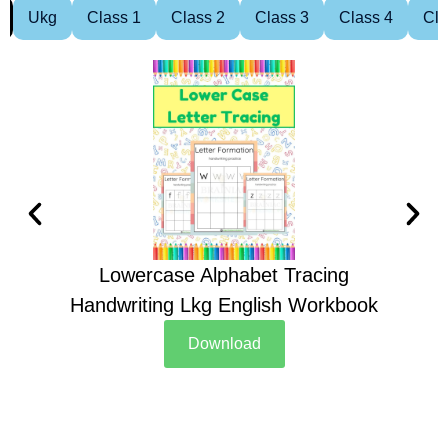
Ukg
Class 1
Class 2
Class 3
Class 4
Cla
Lowercase Alphabet Tracing
Handwriting Lkg English Workbook
Han
Download