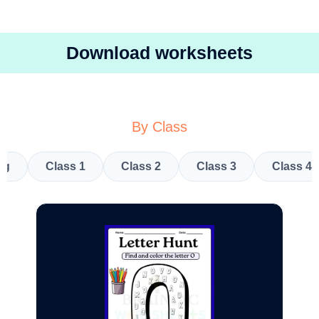
Download worksheets
By Class
kg
Class 1
Class 2
Class 3
Class 4