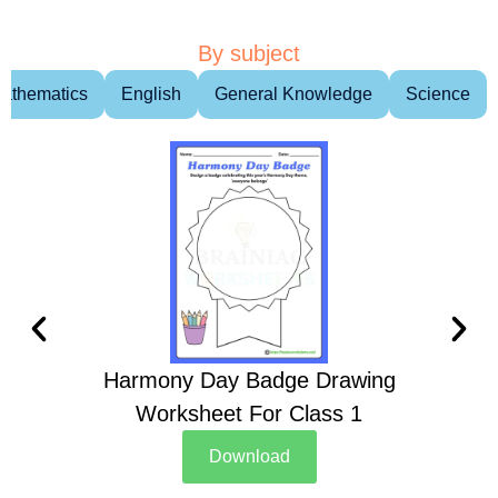
By subject
athematics
English
General Knowledge
Science
Harmony Day Badge Drawing
Ch
Worksheet For Class 1
D
Download