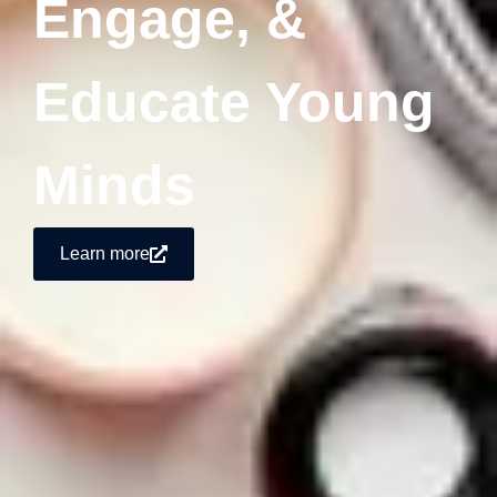
Engage, &
Educate Young
Minds
Learn more