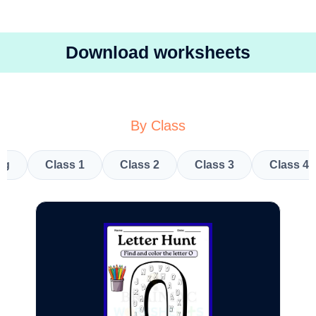
Download worksheets
By Class
kg
Class 1
Class 2
Class 3
Class 4