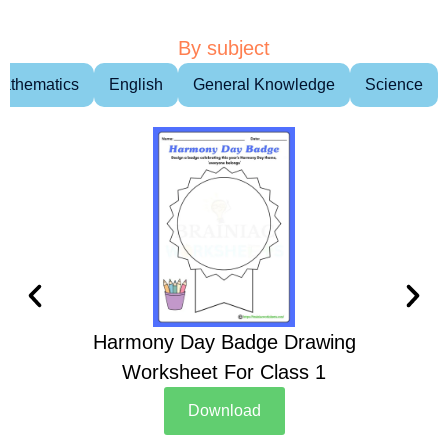
By subject
athematics
English
General Knowledge
Science
Harmony Day Badge Drawing
Ch
Worksheet For Class 1
D
Download