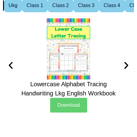
Ukg
Class 1
Class 2
Class 3
Class 4
Cla
Lowercase Alphabet Tracing
Handwriting Lkg English Workbook
Han
Download