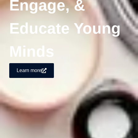
Engage, &
Educate Young
Minds
Learn more