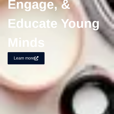
Engage, &
Educate Young
Minds
Learn more