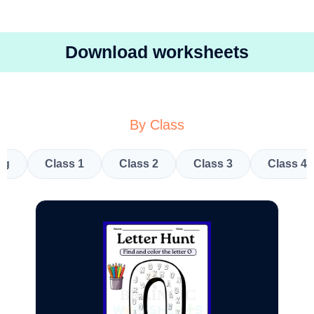
Download worksheets
By Class
kg
Class 1
Class 2
Class 3
Class 4