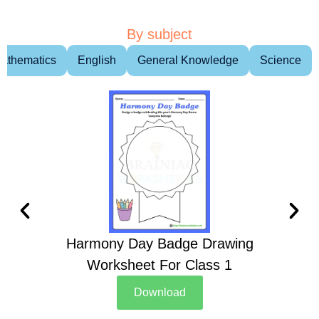
By subject
athematics
English
General Knowledge
Science
Harmony Day Badge Drawing
Ch
Worksheet For Class 1
D
Download