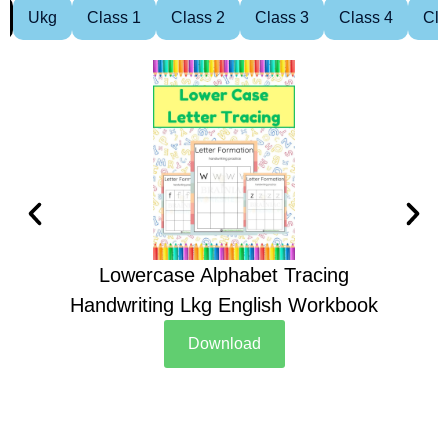
Ukg
Class 1
Class 2
Class 3
Class 4
Cla
Lowercase Alphabet Tracing
Handwriting Lkg English Workbook
Han
Download