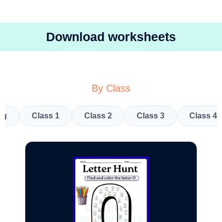
Download worksheets
By Class
kg
Class 1
Class 2
Class 3
Class 4