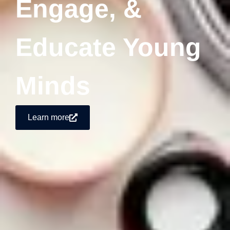
Engage, &
Educate Young
Minds
Learn more