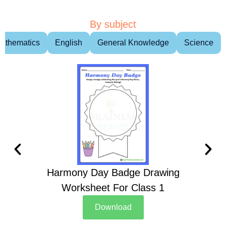
By subject
athematics
English
General Knowledge
Science
Harmony Day Badge Drawing
Ch
Worksheet For Class 1
D
Download