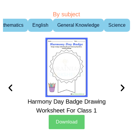
By subject
athematics
English
General Knowledge
Science
Harmony Day Badge Drawing
Ch
Worksheet For Class 1
D
Download