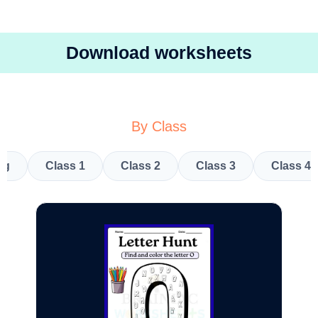
Download worksheets
By Class
kg
Class 1
Class 2
Class 3
Class 4