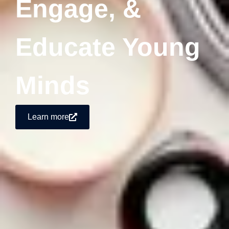
Engage, &
Educate Young
Minds
Learn more