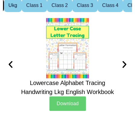
Ukg
Class 1
Class 2
Class 3
Class 4
Cla
Lowercase Alphabet Tracing
Handwriting Lkg English Workbook
Han
Download