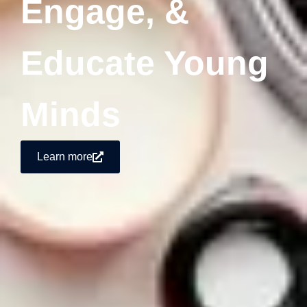
Engage, &
Educate Young
Minds
Learn more