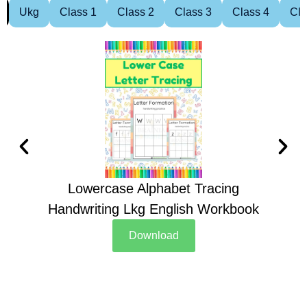
Ukg
Class 1
Class 2
Class 3
Class 4
Cla
Lowercase Alphabet Tracing
Handwriting Lkg English Workbook
Han
Download