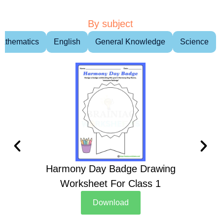
By subject
athematics
English
General Knowledge
Science
Harmony Day Badge Drawing
Ch
Worksheet For Class 1
D
Download