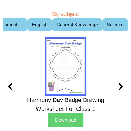
By subject
athematics
English
General Knowledge
Science
Harmony Day Badge Drawing
Ch
Worksheet For Class 1
D
Download