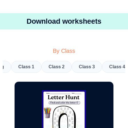
Download worksheets
By Class
kg
Class 1
Class 2
Class 3
Class 4