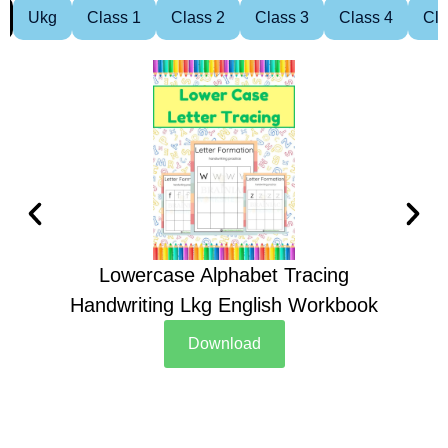
Ukg
Class 1
Class 2
Class 3
Class 4
Cla
Lowercase Alphabet Tracing
Handwriting Lkg English Workbook
Han
Download