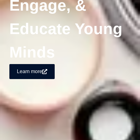
Engage, &
Educate Young
Minds
Learn more