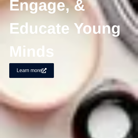
Engage, &
Educate Young
Minds
Learn more