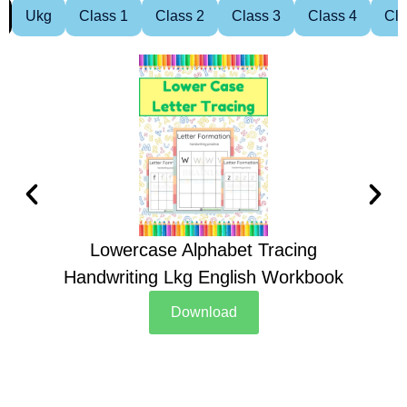
Ukg
Class 1
Class 2
Class 3
Class 4
Cla
Lowercase Alphabet Tracing
Handwriting Lkg English Workbook
Han
Download