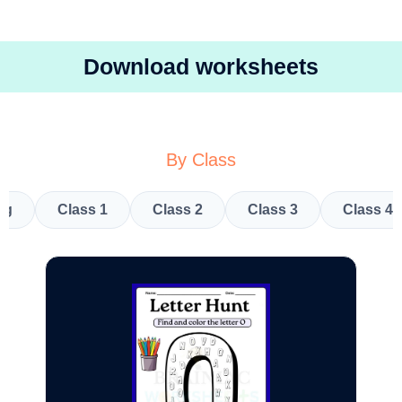
Download worksheets
By Class
kg
Class 1
Class 2
Class 3
Class 4