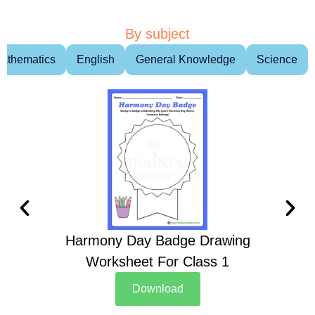
By subject
athematics
English
General Knowledge
Science
Harmony Day Badge Drawing
Ch
Worksheet For Class 1
D
Download