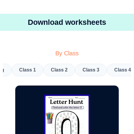
Download worksheets
By Class
kg
Class 1
Class 2
Class 3
Class 4