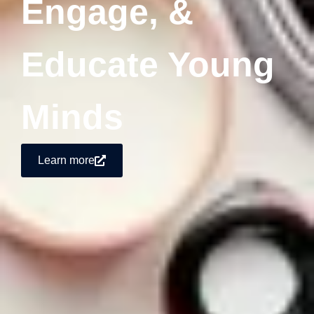
Engage, &
Educate Young
Minds
Learn more