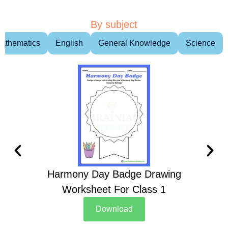
By subject
athematics
English
General Knowledge
Science
Harmony Day Badge Drawing
Ch
Worksheet For Class 1
D
Download