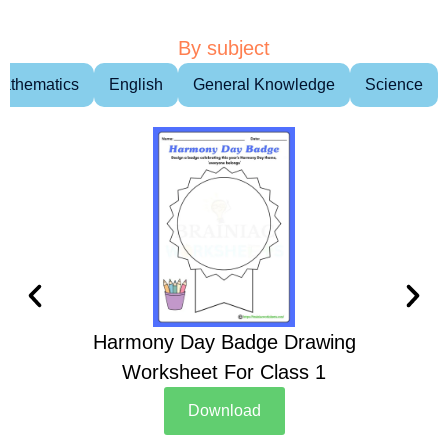
By subject
athematics
English
General Knowledge
Science
Harmony Day Badge Drawing
Ch
Worksheet For Class 1
D
Download