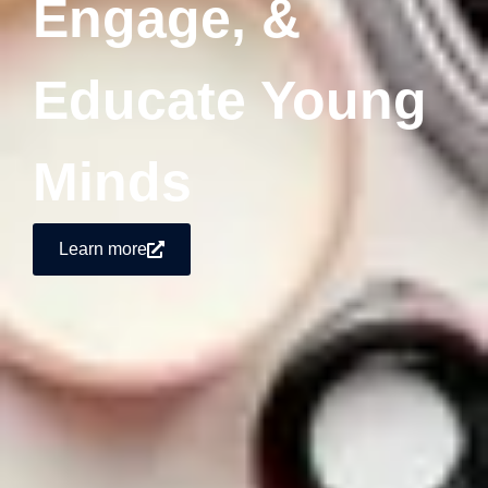
Engage, &
Educate Young
Minds
Learn more