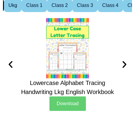
Ukg
Class 1
Class 2
Class 3
Class 4
Cla
Lowercase Alphabet Tracing
Handwriting Lkg English Workbook
Han
Download