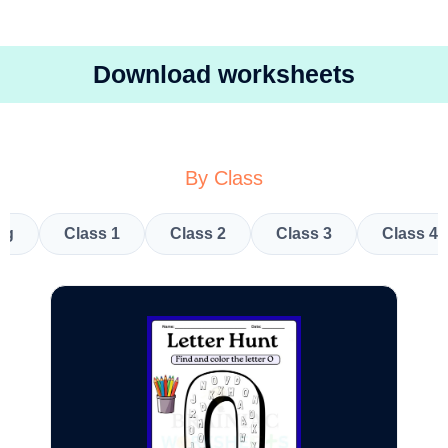
Download worksheets
By Class
kg
Class 1
Class 2
Class 3
Class 4