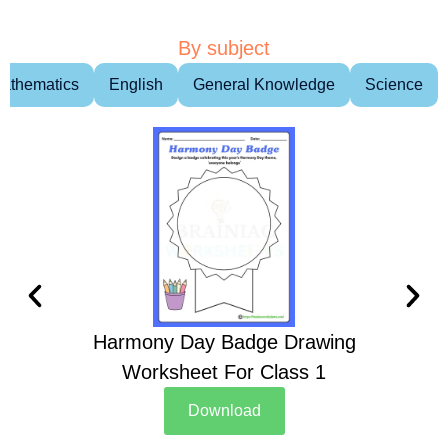
By subject
athematics
English
General Knowledge
Science
Harmony Day Badge Drawing
Ch
Worksheet For Class 1
D
Download