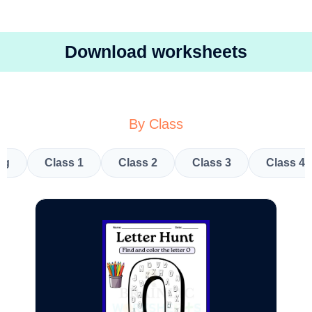
Download worksheets
By Class
kg
Class 1
Class 2
Class 3
Class 4