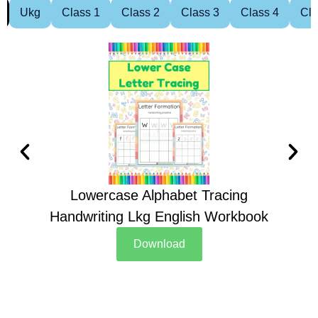
Ukg
Class 1
Class 2
Class 3
Class 4
Cla
Lowercase Alphabet Tracing
Handwriting Lkg English Workbook
Han
Download