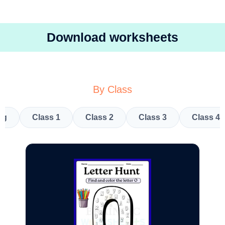
Download worksheets
By Class
kg
Class 1
Class 2
Class 3
Class 4