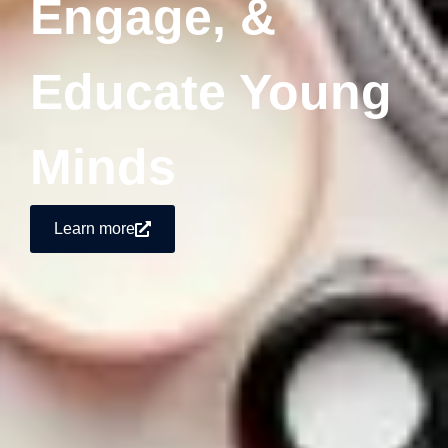
Engage, &
Educate Young
Minds
Learn more