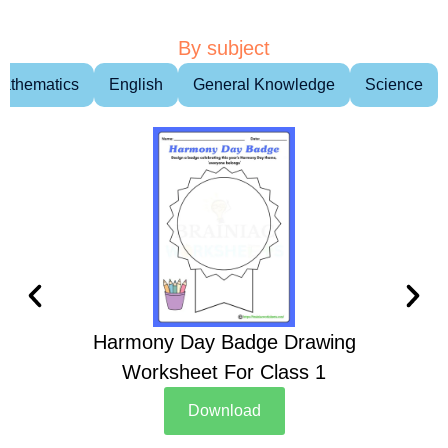
By subject
athematics
English
General Knowledge
Science
Harmony Day Badge Drawing
Ch
Worksheet For Class 1
D
Download