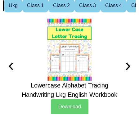
Ukg
Class 1
Class 2
Class 3
Class 4
Cla
Lowercase Alphabet Tracing
Handwriting Lkg English Workbook
Han
Download