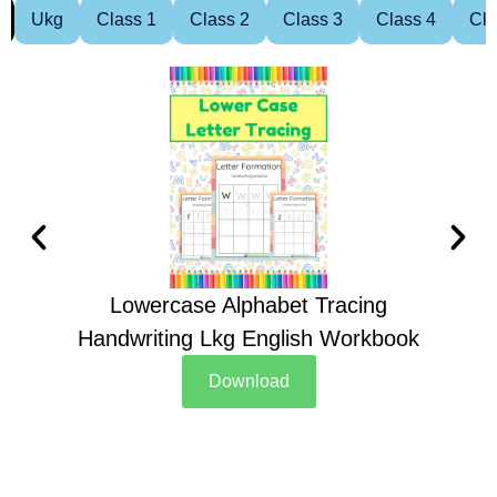
Ukg
Class 1
Class 2
Class 3
Class 4
Cla
Lowercase Alphabet Tracing
Handwriting Lkg English Workbook
Han
Download