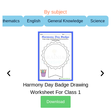
By subject
athematics
English
General Knowledge
Science
Harmony Day Badge Drawing
Ch
Worksheet For Class 1
D
Download