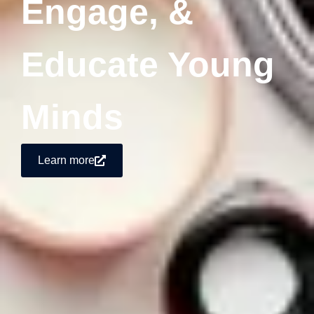
Engage, &
Educate Young
Minds
Learn more