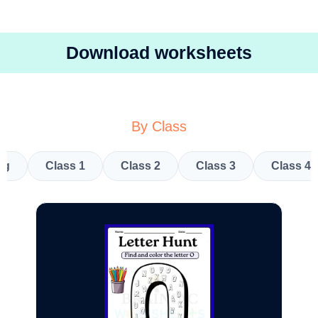
Download worksheets
By Class
kg
Class 1
Class 2
Class 3
Class 4