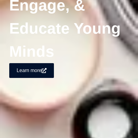
Engage, &
Educate Young
Minds
Learn more