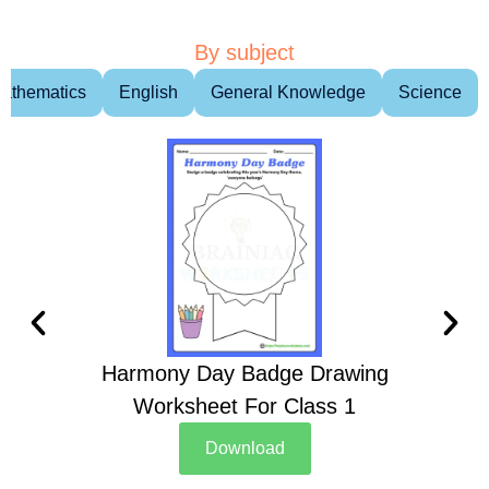
By subject
athematics
English
General Knowledge
Science
Harmony Day Badge Drawing
Ch
Worksheet For Class 1
D
Download