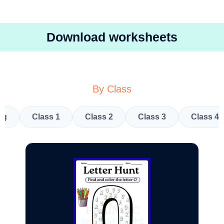
Download worksheets
By Class
kg
Class 1
Class 2
Class 3
Class 4