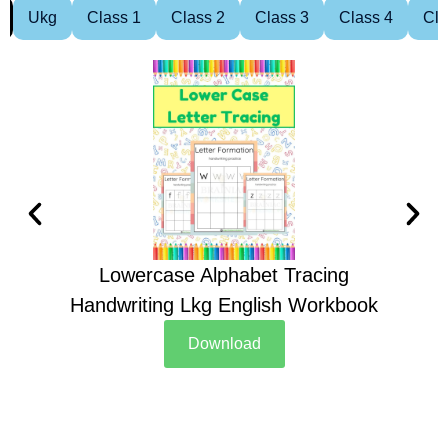
Ukg
Class 1
Class 2
Class 3
Class 4
Cla
Lowercase Alphabet Tracing
Handwriting Lkg English Workbook
Han
Download