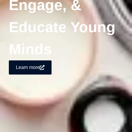
Engage, &
Educate Young
Minds
Learn more