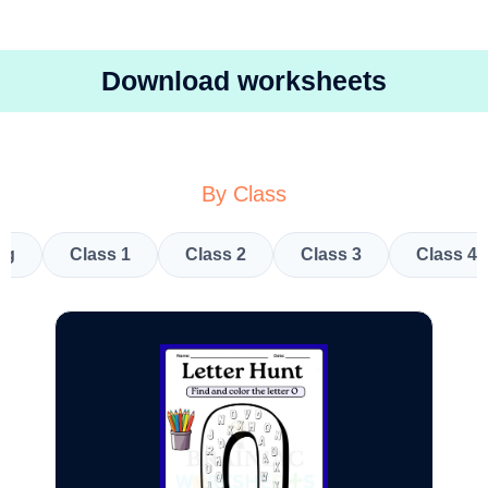
Download worksheets
By Class
kg
Class 1
Class 2
Class 3
Class 4