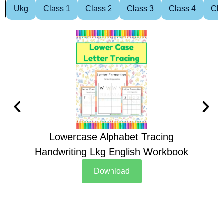
Ukg
Class 1
Class 2
Class 3
Class 4
Cla
Lowercase Alphabet Tracing
Handwriting Lkg English Workbook
Han
Download