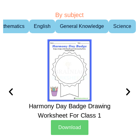
By subject
athematics
English
General Knowledge
Science
Harmony Day Badge Drawing
Ch
Worksheet For Class 1
D
Download